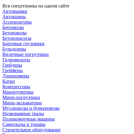
Вся спецтехника на одном сайте
Автовышки
Автокраны
Ассенизаторы
Бензовозы
Бетоновозы
Бетононасосы
Бортовые грузовики
Бульдозеры
Вилочные погрузчики
Гидромолоты
Грейдеры
Грейферы
Длинномеры
Катки
Компрессоры
Манипуляторы
Мини-погрузчики
Мини-экскаваторы
Мусоровозы и бункеровозы
Низкорамные тралы
Поливомоечные машины
Самосвалы и тонары
Строительное оборудование