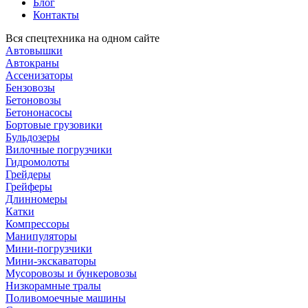
Блог
Контакты
Вся спецтехника на одном сайте
Автовышки
Автокраны
Ассенизаторы
Бензовозы
Бетоновозы
Бетононасосы
Бортовые грузовики
Бульдозеры
Вилочные погрузчики
Гидромолоты
Грейдеры
Грейферы
Длинномеры
Катки
Компрессоры
Манипуляторы
Мини-погрузчики
Мини-экскаваторы
Мусоровозы и бункеровозы
Низкорамные тралы
Поливомоечные машины