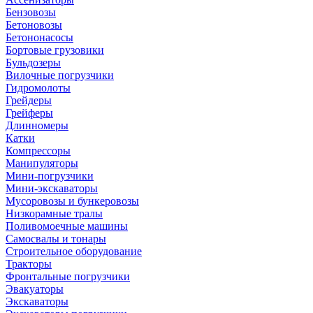
Бензовозы
Бетоновозы
Бетононасосы
Бортовые грузовики
Бульдозеры
Вилочные погрузчики
Гидромолоты
Грейдеры
Грейферы
Длинномеры
Катки
Компрессоры
Манипуляторы
Мини-погрузчики
Мини-экскаваторы
Мусоровозы и бункеровозы
Низкорамные тралы
Поливомоечные машины
Самосвалы и тонары
Строительное оборудование
Тракторы
Фронтальные погрузчики
Эвакуаторы
Экскаваторы