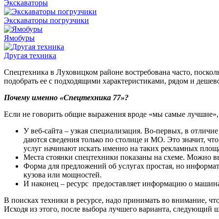
Экскаваторы
Экскаваторы погрузчики
Ямобуры
Другая техника
Спецтехника в Луховицком районе востребована часто, поско
подобрать ее с подходящими характеристиками, рядом и дешев
Почему именно «Спецтехника 77»?
Если не говорить общие выражения вроде «мы самые лучшие», 
У веб-сайта – узкая специализация. Во-первых, в отличи
даются сведения только по столице и МО. Это значит, чт
услуг начинают искать именно на таких рекламных площа
Места стоянки спецтехники показаны на схеме. Можно выб
Форма для предложений об услугах простая, но информа
кузова или мощностей.
И наконец – ресурс предоставляет информацию о машин
В поисках техники в ресурсе, надо принимать во внимание, чт
Исходя из этого, после выбора лучшего варианта, следующий ш