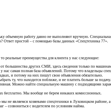
льку объемную работу давно не выполняют вручную.
Специальная
о? Ответ простой – с помощью базы данных «Спецтехника 77».
то реальные преимущества для клиента у нас следующие:
е от большинства других СМИ, здесь сведения только по машина
о у нас самая полная база объявлений. Потому что владельцы
спе
дках, и потому на них пишут свои объявления обязательно.
рать ту, что находится поближе, и не платить больше за подачу.
тивная. Можно найти специальную машину с подходящими характ
ах бесплатно. Мы вообще не берем никаких комиссионных.
о мы не являемся хозяевами
спецтехники в Луховицком районе, а
аг – созвониться с водителем по условиям найма.