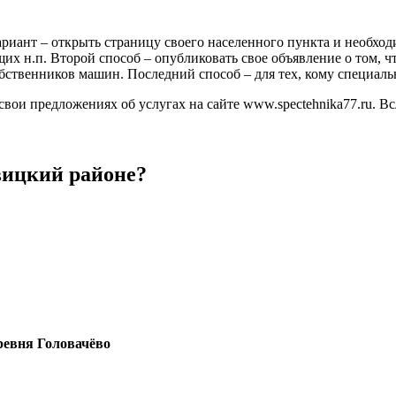
иант – открыть страницу своего населенного пункта и необход
их н.п. Второй способ – опубликовать свое объявление о том, ч
обственников машин. Последний способ – для тех, кому специаль
и предложениях об услугах на сайте www.spectehnika77.ru. Всле
вицкий районе?
ревня Головачёво