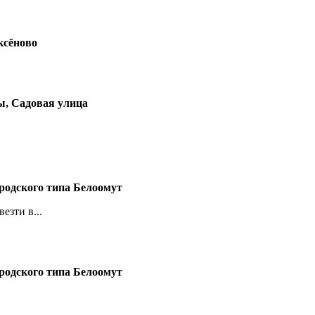
ксёново
ы, Садовая улица
ородского типа Белоомут
езти в...
ородского типа Белоомут