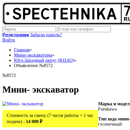
Регистрация
Забыли пароль?
Войти
Главная
»
Мини-экскаваторы
»
Юго-Западный округ (ЮЗАО)
»
Объявление №8572
№8572
Мини- экскаватор
Марка и модел
Furukawa
Стоимость за смену (7 часов работы + 1 час
Тип хода мини
подачи) -
14 000 ₽
гусенечный