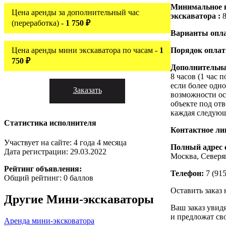
Минимальное 
Цена аренды за дополнительный час
экскаватора :
8
(переработка) -
1 750 ₽
Варианты опл
Цена аренды мини экскаватора по часам -
1
Порядок опла
750 ₽
Дополнительн
8 часов (1 час 
если более одн
Заказать
возможности ос
объекте под отв
каждая следующ
Статистика исполнителя
Контактное ли
Участвует на сайте: 4 года 4 месяца
Полный адрес 
Дата регистрации: 29.03.2022
Москва, Северя
Рейтинг объявления:
Телефон:
7 (915
Общий рейтинг: 0 баллов
Оставить заказ
Другие
Мини-экскаваторы
Ваш заказ увид
и предложат св
Аренда мини-эксковатора