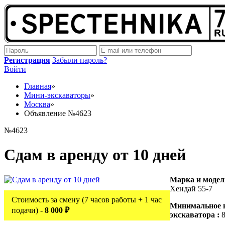
Регистрация
Забыли пароль?
Войти
Главная
»
Мини-экскаваторы
»
Москва
»
Объявление №4623
№4623
Сдам в аренду от 10 дней
Марка и модел
Хендай 55-7
Стоимость за смену (7 часов работы + 1 час
Минимальное 
подачи) -
8 000 ₽
экскаватора :
8