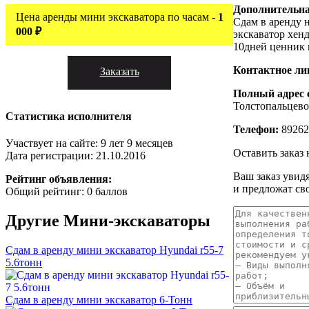
Дополнительн
Цена аренды мини экскаватора по часам -
1
Сдам в аренду 
000 ₽
экскаватор хенд
10дней ценник 
Контактное ли
Заказать
Полный адрес 
Толстопальцево
Статистика исполнителя
Телефон:
89262
Участвует на сайте: 9 лет 9 месяцев
Оставить заказ
Дата регистрации: 21.10.2016
Ваш заказ увид
Рейтинг объявления:
и предложат св
Общий рейтинг: 0 баллов
Другие
Мини-экскаваторы
Сдам в аренду мини экскаватор Hyundai r55-7
5.6тонн
Сдам в аренду мини экскаватор 6-Тонн