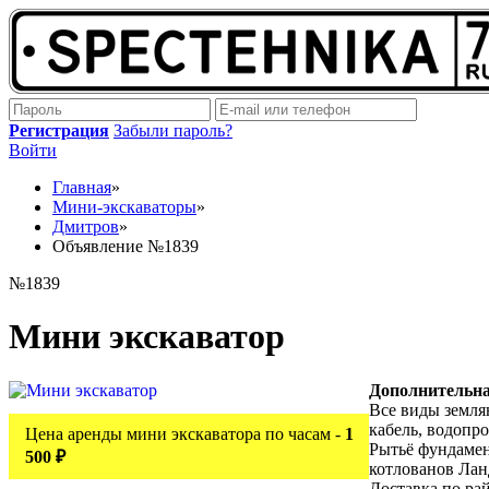
Регистрация
Забыли пароль?
Войти
Главная
»
Мини-экскаваторы
»
Дмитров
»
Объявление №1839
№1839
Мини экскаватор
Дополнительн
Все виды земля
кабель, водопро
Цена аренды мини экскаватора по часам -
1
Рытьё фундамен
500 ₽
котлованов Ла
Доставка по ра