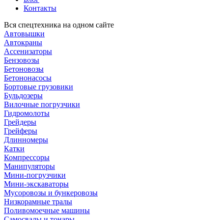
Контакты
Вся спецтехника на одном сайте
Автовышки
Автокраны
Ассенизаторы
Бензовозы
Бетоновозы
Бетононасосы
Бортовые грузовики
Бульдозеры
Вилочные погрузчики
Гидромолоты
Грейдеры
Грейферы
Длинномеры
Катки
Компрессоры
Манипуляторы
Мини-погрузчики
Мини-экскаваторы
Мусоровозы и бункеровозы
Низкорамные тралы
Поливомоечные машины
Самосвалы и тонары