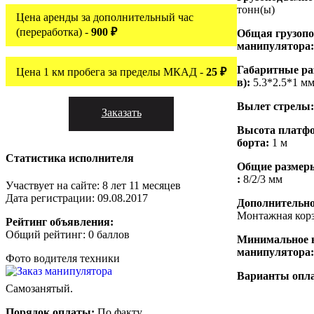
тонн(ы)
Цена аренды за дополнительный час
(переработка) -
900 ₽
Общая грузоп
манипулятора
Габаритные ра
Цена 1 км пробега за пределы МКАД -
25 ₽
в):
5.3*2.5*1 м
Вылет стрелы
Заказать
Высота платфо
борта:
1 м
Статистика исполнителя
Общие размеры
:
8/2/3 мм
Участвует на сайте: 8 лет 11 месяцев
Дата регистрации: 09.08.2017
Дополнительно
Монтажная кор
Рейтинг объявления:
Общий рейтинг: 0 баллов
Минимальное 
манипулятора
Фото водителя техники
Варианты опл
Самозанятый.
Порядок оплаты:
По факту