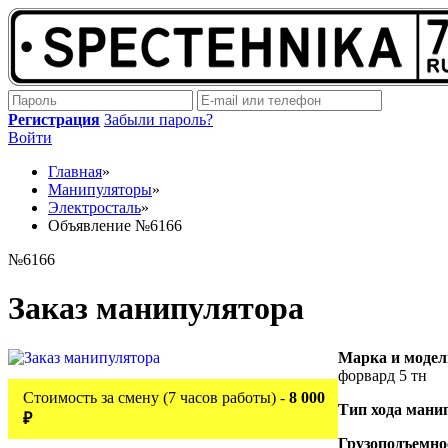
Регистрация
Забыли пароль?
Войти
Главная
»
Манипуляторы
»
Электросталь
»
Объявление №6166
№6166
Заказ манипулятора
Марка и модел
форвард 5 тн
Стоимость за смену (7 часов работы) -
8 000
Тип хода мани
₽
Грузоподъемно