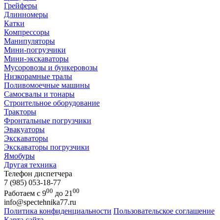
Грейферы
Длинномеры
Катки
Компрессоры
Манипуляторы
Мини-погрузчики
Мини-экскаваторы
Мусоровозы и бункеровозы
Низкорамные тралы
Поливомоечные машины
Самосвалы и тонары
Строительное оборудование
Тракторы
Фронтальные погрузчики
Эвакуаторы
Экскаваторы
Экскаваторы погрузчики
Ямобуры
Другая техника
Телефон диспетчера
7 (985) 053-18-77
00
00
Работаем с 9
до 21
info@spectehnika77.ru
Политика конфиденциальности
Пользовательское соглашение
Карта сайта