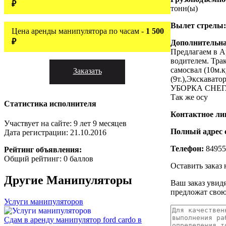
₽
тонн(ы)
Вылет стрелы
Цена аренды манипулятора по часам -
1 500
₽
Дополнительн
Предлагаем в А
водителем. Тра
самосвал (10м.к
Заказать
(9т.),Экскават
УБОРКА СНЕГА
Так же осу
Статистика исполнителя
Контактное ли
Участвует на сайте: 9 лет 9 месяцев
Полный адрес 
Дата регистрации: 21.10.2016
Телефон:
84955
Рейтинг объявления:
Общий рейтинг: 0 баллов
Оставить заказ
Другие
Манипуляторы
Ваш заказ увид
предложат свою
Услуги манипуляторов
Сдам в аренду манипулятор ford cardo в