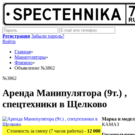
Регистрация
Забыли пароль?
Войти
Главная
»
Манипуляторы
»
Фрязино
»
Объявление №3862
№3862
Аренда Манипулятора (9т.) ,
спецтехники в Щелково
Марка и модел
КАМАЗ
Стоимость за смену (7 часов работы) -
12 000
Грузоподъемно