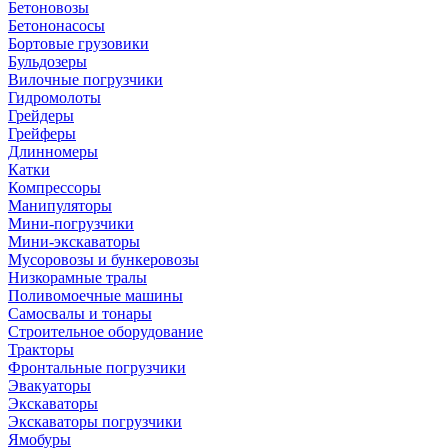
Бетоновозы
Бетононасосы
Бортовые грузовики
Бульдозеры
Вилочные погрузчики
Гидромолоты
Грейдеры
Грейферы
Длинномеры
Катки
Компрессоры
Манипуляторы
Мини-погрузчики
Мини-экскаваторы
Мусоровозы и бункеровозы
Низкорамные тралы
Поливомоечные машины
Самосвалы и тонары
Строительное оборудование
Тракторы
Фронтальные погрузчики
Эвакуаторы
Экскаваторы
Экскаваторы погрузчики
Ямобуры