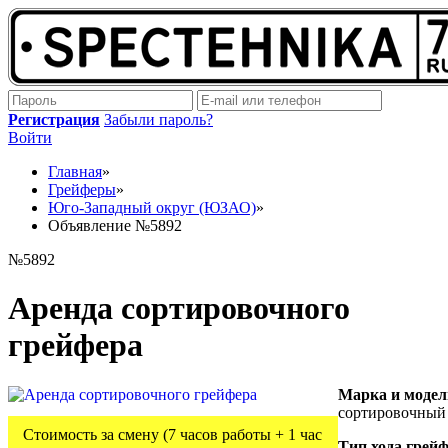
Регистрация
Забыли пароль?
Войти
Главная
»
Грейферы
»
Юго-Западный округ (ЮЗАО)
»
Объявление №5892
№5892
Аренда сортировочного
грейфера
Марка и модел
сортировочный
Стоимость за смену (7 часов работы + 1 час
Тип хода грей