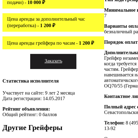
подачи) -
10 000 ₽
Минимальное в
7
Цена аренды за дополнительный час
(переработка) -
1 200 ₽
Варианты опл
безналичный ра
Порядок опла
Цена аренды грейфера по часам -
1 200 ₽
Дополнительн
Грейфер незаме
Заказать
когда требуется
частям. Грейфе
навешивается н
автоматичкског
Статистика исполнителя
OQ70/55 (Герма
Участвует на сайте: 9 лет 2 месяца
Контактное ли
Дата регистрации: 14.05.2017
Полный адрес 
Рейтинг объявления:
Севастопольски
Общий рейтинг: 0 баллов
Телефон:
8 (495
Другие
Грейферы
13-92