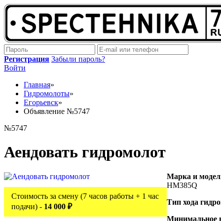
Регистрация
Забыли пароль?
Войти
Главная
»
Гидромолоты
»
Егорьевск
»
Объявление №5747
№5747
Аендовать гидромолот
Марка и модел
HM385Q
Стоимость за смену (7 часов работы + 1 час
Тип хода гидр
подачи) -
14 000 ₽
Минимальное 