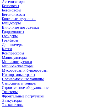
Ассенизаторы
Бензовозы
Бетоновозы
Бетононасосы
Бортовые грузовики
Бульдозеры
Вилочные погрузчики
Гидромолоты
Грейдеры
Грейферы
Длинномеры
Катки
Компрессоры
Манипуляторы
Мини-погрузчики
Мини-экскаваторы
Мусоровозы и бункеровозы
Низкорамные тралы
Поливомоечные машины
Самосвалы и тонары
Строительное оборудование
Тракторы
Фронтальные погрузчики
Эвакуаторы
Экскаваторы