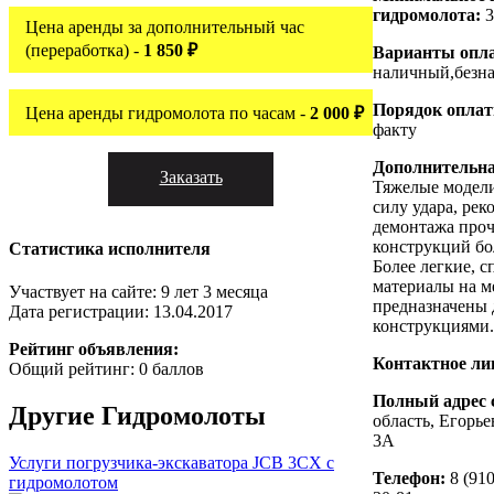
гидромолота:
3
Цена аренды за дополнительный час
(переработка) -
1 850 ₽
Варианты опл
наличный,безн
Порядок опла
Цена аренды гидромолота по часам -
2 000 ₽
факту
Дополнительн
Заказать
Тяжелые модел
силу удара, ре
демонтажа про
конструкций б
Статистика исполнителя
Более легкие, 
материалы на м
Участвует на сайте: 9 лет 3 месяца
предназначены 
Дата регистрации: 13.04.2017
конструкциями.
Рейтинг объявления:
Контактное ли
Общий рейтинг: 0 баллов
Полный адрес 
Другие
Гидромолоты
область, Егорье
3А
Услуги погрузчика-экскаватора JCB 3CX с
Телефон:
8 (910
гидромолотом