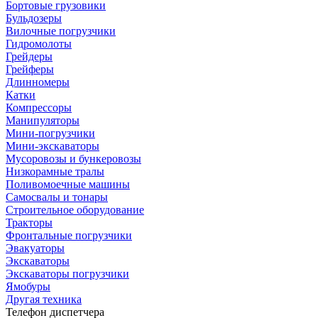
Бортовые грузовики
Бульдозеры
Вилочные погрузчики
Гидромолоты
Грейдеры
Грейферы
Длинномеры
Катки
Компрессоры
Манипуляторы
Мини-погрузчики
Мини-экскаваторы
Мусоровозы и бункеровозы
Низкорамные тралы
Поливомоечные машины
Самосвалы и тонары
Строительное оборудование
Тракторы
Фронтальные погрузчики
Эвакуаторы
Экскаваторы
Экскаваторы погрузчики
Ямобуры
Другая техника
Телефон диспетчера