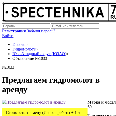
Регистрация
Забыли пароль?
Войти
Главная
»
Гидромолоты
»
Юго-Западный округ (ЮЗАО)
»
Объявление №1033
№1033
Предлагаем гидромолот в
аренду
Марка и модел
60
Стоимость за смену (7 часов работы + 1 час
Тип хода гидр