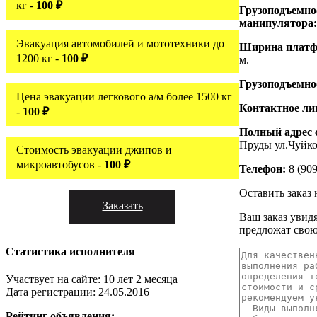
кг -
100 ₽
Грузоподъемно
манипулятора
Эвакуация автомобилей и мототехники до
Ширина платф
1200 кг -
100 ₽
м.
Грузоподъемн
Цена эвакуации легкового а/м более 1500 кг
Контактное ли
-
100 ₽
Полный адрес 
Пруды ул.Чуйко
Стоимость эвакуации джипов и
микроавтобусов -
100 ₽
Телефон:
8 (909
Оставить заказ 
Заказать
Ваш заказ увидя
предложат свою
Статистика исполнителя
Участвует на сайте: 10 лет 2 месяца
Дата регистрации: 24.05.2016
Рейтинг объявления: