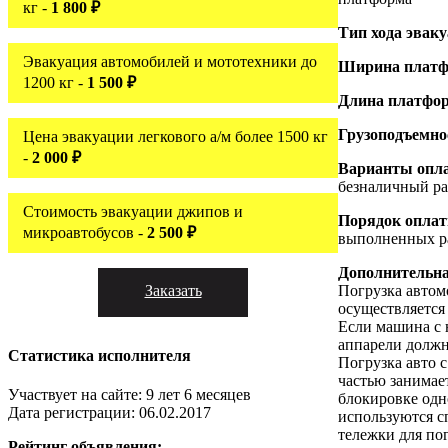
кг -
1 800 ₽
Тип хода эвак
Эвакуация автомобилей и мототехники до
Ширина платф
1200 кг -
1 500 ₽
Длина платфо
Грузоподъемн
Цена эвакуации легкового а/м более 1500 кг
-
2 000 ₽
Варианты опл
безналичный ра
Стоимость эвакуации джипов и
Порядок оплат
микроавтобусов -
2 500 ₽
выполненных р
Дополнительн
Заказать
Погрузка автом
осуществляется
Если машина с 
аппарели долж
Статистика исполнителя
Погрузка авто 
частью занимае
Участвует на сайте: 9 лет 6 месяцев
блокировке одн
Дата регистрации: 06.02.2017
используются с
тележки для по
Рейтинг объявления: