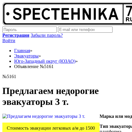
Регистрация
Забыли пароль?
Войти
Главная
»
Эвакуаторы
»
Юго-Западный округ (ЮЗАО)
»
Объявление №5161
№5161
Предлагаем недорогие
эвакуаторы 3 т.
Марка или мод
Тип эвакуатор
Стоимость эвакуации легковых а/м до 1500
платформа