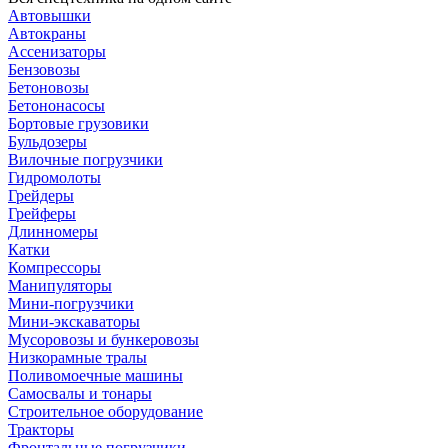
Автовышки
Автокраны
Ассенизаторы
Бензовозы
Бетоновозы
Бетононасосы
Бортовые грузовики
Бульдозеры
Вилочные погрузчики
Гидромолоты
Грейдеры
Грейферы
Длинномеры
Катки
Компрессоры
Манипуляторы
Мини-погрузчики
Мини-экскаваторы
Мусоровозы и бункеровозы
Низкорамные тралы
Поливомоечные машины
Самосвалы и тонары
Строительное оборудование
Тракторы
Фронтальные погрузчики