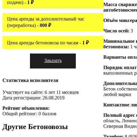
подачи) -
1 ₽
Масса снаряже
автобетоносме
Цена аренды за дополнительный час
Объём миксера
(переработка) -
800 ₽
Число осей:
3
Минимальное 
Цена аренды бетоновоза по часам -
1 ₽
бетоновоза:
1 ч
Варианты опл
Заказать
Порядок опла
выполненных р
Статистика исполнителя
Дополнительн
Бетон собствен
Участвует на сайте: 6 лет 11 месяцев
любой марки
Дата регистрации: 26.08.2019
Контактное ли
Рейтинг объявления:
Общий рейтинг: 0 баллов
Полный адрес 
область, Ленин
Другие
Бетоновозы
Северная Видно
Телефон:
8 (926