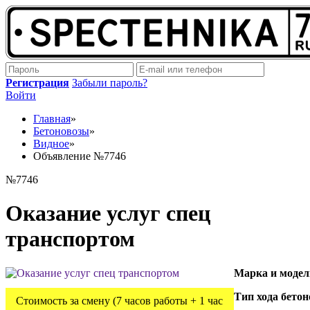
Регистрация
Забыли пароль?
Войти
Главная
»
Бетоновозы
»
Видное
»
Объявление №7746
№7746
Оказание услуг спец
транспортом
Марка и модел
Тип хода бетон
Стоимость за смену (7 часов работы + 1 час