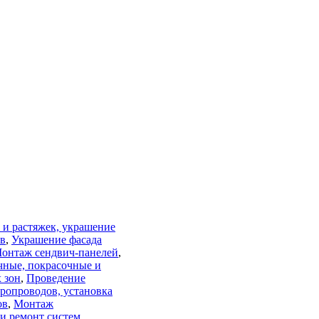
 и растяжек, украшение
ов
,
Украшение фасада
онтаж сендвич-панелей
,
ные, покрасочные и
 зон
,
Проведение
ропроводов, установка
ов
,
Монтаж
 и ремонт систем