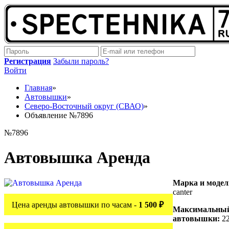
Регистрация
Забыли пароль?
Войти
Главная
»
Автовышки
»
Северо-Восточный округ (СВАО)
»
Объявление №7896
№7896
Автовышка Аренда
Марка и моде
canter
Цена аренды автовышки по часам -
1 500 ₽
Максимальный
автовышки:
22