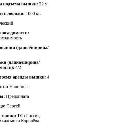
та подъема вышки:
22 м.
сть люльки:
1000 кг.
ческий
проходимости:
оходимость
овышки (длина/ширина/
ки (длина/ширина/
мость):
4/2
время аренды вышки:
4
аты:
Наличные
ты:
Предоплата
цо:
Сергей
стоянки ТС:
Россия,
Академика Королёва