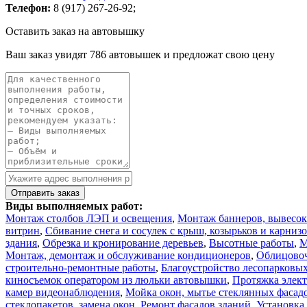
Телефон:
8 (917) 267-26-92;
Оставить заказ на автовышку
Ваш заказ увидят 786 автовышек и предложат свою цену
Виды выполняемых работ:
Монтаж столбов ЛЭП и освещения
,
Монтаж баннеров, вывесок
витрин
,
Сбивание снега и сосулек с крыш, козырьков и карниз
здания
,
Обрезка и кронирование деревьев
,
Высотные работы
,
М
Монтаж, демонтаж и обслуживание кондиционеров
,
Облицовоч
строительно-ремонтные работы
,
Благоустройство лесопарковых
киносъемок оператором из люльки автовышки
,
Протяжка элект
камер видеонаблюдения
,
Мойка окон, мытье стеклянных фасад
стеклопакетов, замена окон
,
Ремонт фасадов зданий
,
Установка