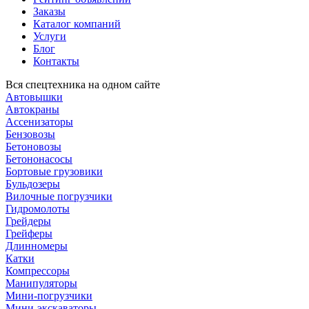
Заказы
Каталог компаний
Услуги
Блог
Контакты
Вся спецтехника на одном сайте
Автовышки
Автокраны
Ассенизаторы
Бензовозы
Бетоновозы
Бетононасосы
Бортовые грузовики
Бульдозеры
Вилочные погрузчики
Гидромолоты
Грейдеры
Грейферы
Длинномеры
Катки
Компрессоры
Манипуляторы
Мини-погрузчики
Мини-экскаваторы