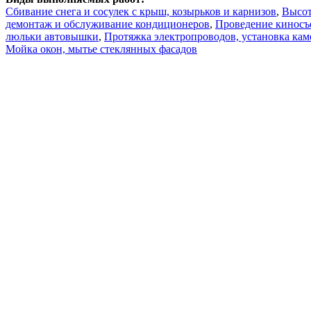
Сбивание снега и сосулек с крыш, козырьков и карнизов
,
Высот
демонтаж и обслуживание кондиционеров
,
Проведение киносъ
люльки автовышки
,
Протяжка электропроводов, установка ка
Мойка окон, мытье стеклянных фасадов