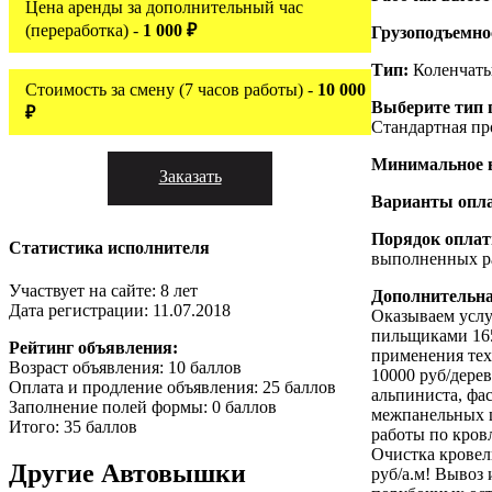
Цена аренды за дополнительный час
(переработка) -
1 000 ₽
Грузоподъемно
Тип:
Коленчат
Стоимость за смену (7 часов работы) -
10 000
Выберите тип 
₽
Стандартная пр
Минимальное 
Заказать
Варианты опл
Порядок опла
Статистика исполнителя
выполненных ра
Участвует на сайте: 8 лет
Дополнительн
Дата регистрации: 11.07.2018
Оказываем услу
пильщиками 165
Рейтинг объявления:
применения тех
Возраст объявления: 10 баллов
10000 руб/дере
Оплата и продление объявления: 25 баллов
альпиниста, фа
Заполнение полей формы: 0 баллов
межпанельных ш
Итого: 35 баллов
работы по кров
Очистка кровель
Другие
Автовышки
руб/а.м! Вывоз 