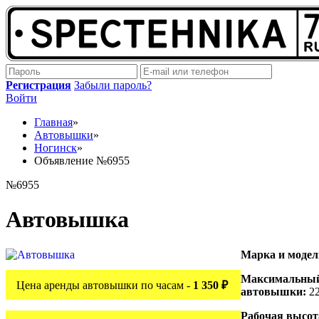
Регистрация
Забыли пароль?
Войти
Главная
»
Автовышки
»
Ногинск
»
Объявление №6955
№6955
Автовышка
Марка и моде
Максимальный
Цена аренды автовышки по часам -
1 350 ₽
автовышки:
22
Рабочая высо