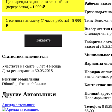
Цена аренды за дополнительный час
Рабочая высо
(переработка) -
1 000 ₽
Грузоподъемно
Стоимость за смену (7 часов работы) -
8 000
Тип:
Телескопи
₽
Выберите тип 
Стандартная пр
Заказать
Габариты авт
высота) :
8,2/2,
Минимальное 
Статистика исполнителя
Варианты опл
Участвует на сайте: 8 лет 4 месяца
Дата регистрации: 30.03.2018
Порядок опла
выполненных р
Рейтинг объявления:
Общий рейтинг: 0 баллов
Контактное ли
Другие
Автовышки
Полный адрес 
Новомарьинская
Аренда автовышек
Телефон:
8 (929
66-00