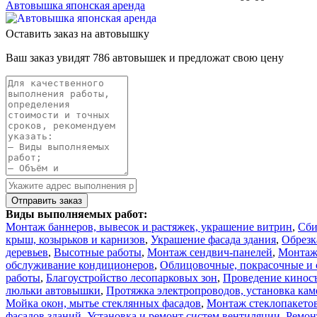
Автовышка японская аренда
Оставить заказ на автовышку
Ваш заказ увидят 786 автовышек и предложат свою цену
Виды выполняемых работ:
Монтаж баннеров, вывесок и растяжек, украшение витрин
,
Сби
крыш, козырьков и карнизов
,
Украшение фасада здания
,
Обрезк
деревьев
,
Высотные работы
,
Монтаж сендвич-панелей
,
Монтаж
обслуживание кондиционеров
,
Облицовочные, покрасочные и 
работы
,
Благоустройство лесопарковых зон
,
Проведение киносъ
люльки автовышки
,
Протяжка электропроводов, установка ка
Мойка окон, мытье стеклянных фасадов
,
Монтаж стеклопакетов
фасадов зданий
,
Установка и ремонт систем вентиляции
,
Ремон