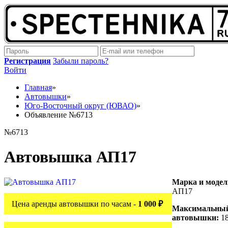
Регистрация
Забыли пароль?
Войти
Главная
»
Автовышки
»
Юго-Восточный округ (ЮВАО)
»
Объявление №6713
№6713
Автовышка АП17
Марка и моде
АП17
Цена аренды автовышки по часам -
1 000 ₽
Максимальный
автовышки:
18