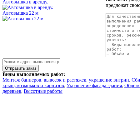
Автовышка в аренду.
предложат свою
Автовышка 22 м
Виды выполняемых работ:
Монтаж баннеров, вывесок и растяжек, украшение витрин
,
Сби
крыш, козырьков и карнизов
,
Украшение фасада здания
,
Обрезк
деревьев
,
Высотные работы