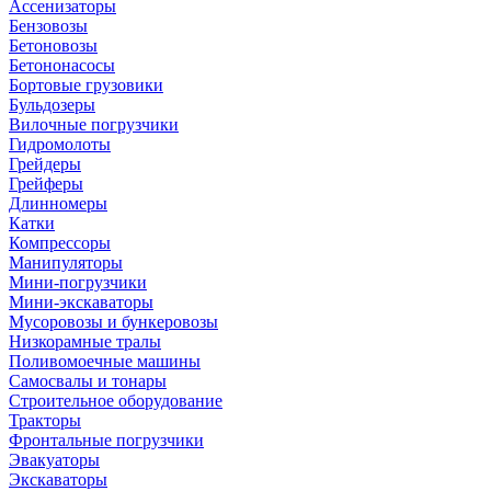
Ассенизаторы
Бензовозы
Бетоновозы
Бетононасосы
Бортовые грузовики
Бульдозеры
Вилочные погрузчики
Гидромолоты
Грейдеры
Грейферы
Длинномеры
Катки
Компрессоры
Манипуляторы
Мини-погрузчики
Мини-экскаваторы
Мусоровозы и бункеровозы
Низкорамные тралы
Поливомоечные машины
Самосвалы и тонары
Строительное оборудование
Тракторы
Фронтальные погрузчики
Эвакуаторы
Экскаваторы