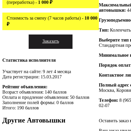
(переработка) -
1 000 ₽
Максимальный
автовышки:
44
Стоимость за смену (7 часов работы) -
10 000
Грузоподъемно
₽
Тип:
Коленчат
Выберите тип 
Заказать
Стандартная пр
Минимальное 
Статистика исполнителя
Порядок опла
Участвует на сайте: 9 лет 4 месяца
Контактное ли
Дата регистрации: 15.03.2017
Полный адрес 
Рейтинг объявления:
Москва, Корови
Возраст объявления: 140 баллов
Оплата и продление объявления: 50 баллов
Телефон:
8 (965
Заполнение полей формы: 0 баллов
02-07
Итого: 190 баллов
Другие
Автовышки
Оставить заказ
Ваш заказ увид