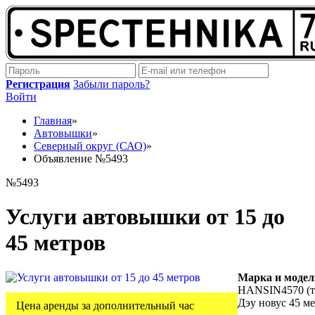
Регистрация
Забыли пароль?
Войти
Главная
»
Автовышки
»
Северный округ (САО)
»
Объявление №5493
№5493
Услуги автовышки от 15 до
45 метров
Марка и моде
HANSIN4570 (т
Дэу новус 45 м
Цена аренды за дополнительный час