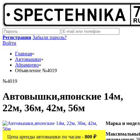
Регистрация
Забыли пароль?
Войти
Главная
»
Автовышки
»
Абрамцево
»
Объявление №4019
№4019
Автовышки,японские 14м,
22м, 36м, 42м, 56м
Марка и моде
Максимальный
Цена аренды автовышки по часам -
800 ₽
автовышки:
28