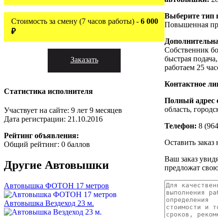
Выберите тип 
Стоимость за смену (7 часов работы) -
6 000
Повышенная пр
₽
Дополнительн
Собственник б
быстрая подача
Заказать
работаем 25 час
Контактное ли
Статистика исполнителя
Полный адрес 
область, город
Участвует на сайте: 9 лет 9 месяцев
Дата регистрации: 21.10.2016
Телефон:
8 (964
Рейтинг объявления:
Оставить заказ
Общий рейтинг: 0 баллов
Ваш заказ увид
Другие
Автовышки
предложат свою
Автовышка ФОТОН 17 метров
Автовышка Вездеход 23 м.