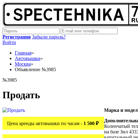
Регистрация
Забыли пароль?
Войти
Главная
»
Автовышки
»
Москва
»
Объявление №3985
№3985
Продать
Марка и моде
Дополнительн
Цена аренды автовышки по часам -
1 500 ₽
Коленчатый те
на базе Зил 433
капитальный ре