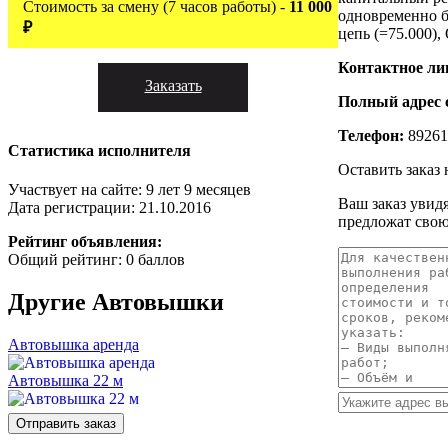
Стоимость за смену (7 часов работы) -
11 000
одновременно 
₽
цепь (=75.000),
Контактное ли
Заказать
Полный адрес 
Телефон:
89261
Статистика исполнителя
Оставить заказ
Участвует на сайте: 9 лет 9 месяцев
Ваш заказ увид
Дата регистрации: 21.10.2016
предложат свою
Рейтинг объявления:
Общий рейтинг: 0 баллов
Другие
Автовышки
Автовышка аренда
Автовышка 22 м