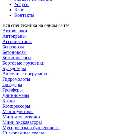
Услуги
Блог
Контакты
Вся спецтехника на одном сайте
Автовышки
Автокраны
Ассенизаторы
Бензовозы
Бетоновозы
Бетононасосы
Бортовые грузовики
Бульдозеры
Вилочные погрузчики
Гидромолоты
Грейдеры
Грейферы
Длинномеры
Катки
Компрессоры
Манипуляторы
Мини-погрузчики
Мини-экскаваторы
Мусоровозы и бункеровозы
Низкорамные тралы