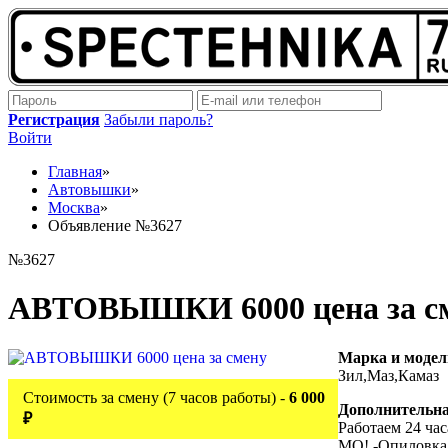
Регистрация
Забыли пароль?
Войти
Главная
»
Автовышки
»
Москва
»
Объявление №3627
№3627
АВТОВЫШКИ 6000 цена за с
Марка и моде
Зил,Маз,Камаз
Стоимость за смену (7 часов работы) -
6 000
Дополнительн
₽
Работаем 24 час
МО! -Опиловка 