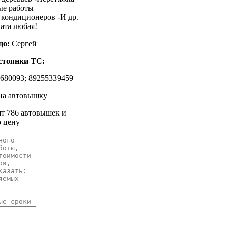
ые работы
кондиционеров -И др.
ата любая!
цо:
Сергей
стоянки ТС:
680093; 89255339459
 на автовышку
ят 786 автовышек и
 цену