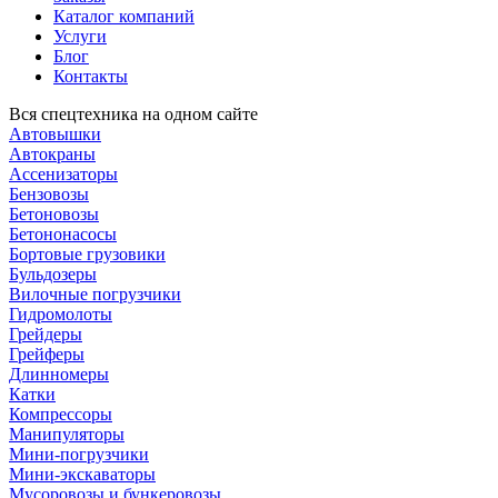
Каталог компаний
Услуги
Блог
Контакты
Вся спецтехника на одном сайте
Автовышки
Автокраны
Ассенизаторы
Бензовозы
Бетоновозы
Бетононасосы
Бортовые грузовики
Бульдозеры
Вилочные погрузчики
Гидромолоты
Грейдеры
Грейферы
Длинномеры
Катки
Компрессоры
Манипуляторы
Мини-погрузчики
Мини-экскаваторы
Мусоровозы и бункеровозы