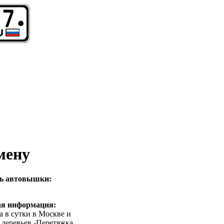
мену
ль автовышки:
ая информация:
а в сутки в Москве и
деревьев -Перетяжка