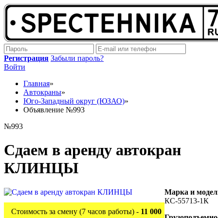
Регистрация
Забыли пароль?
Войти
Главная
»
Автокраны
»
Юго-Западный округ (ЮЗАО)
»
Объявление №993
№993
Сдаем в аренду автокран
КЛИНЦЫ
Марка и модел
КС-55713-1К
Стоимость за смену (7 часов работы) -
11 000
Грузоподъемно