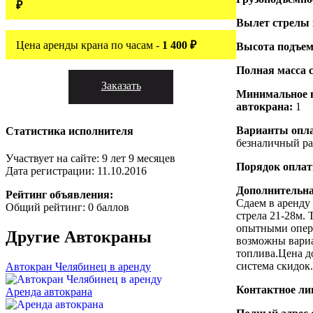
₽
Вылет стрелы
Цена аренды крана по часам -
1 400 ₽
Высота подъем
Полная масса 
Заказать
Минимальное 
автокрана:
1
Варианты опл
Статистика исполнителя
безналичный ра
Участвует на сайте: 9 лет 9 месяцев
Порядок опла
Дата регистрации: 11.10.2016
Дополнительн
Рейтинг объявления:
Сдаем в аренду
Общий рейтинг: 0 баллов
стрела 21-28м. 
опытными опер
Другие
Автокраны
возможны вариа
топлива.Цена д
система скидок.
Автокран Челябинец в аренду
Контактное ли
Аренда автокрана