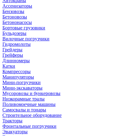
Автокраны
Ассенизаторы
Бензовозы
Бетоновозы
Бетононасосы
Бортовые грузовики
Бульдозеры
Вилочные погрузчики
Гидромолоты
Грейдеры
Грейферы
Длинномеры
Катки
Компрессоры
Манипуляторы
Мини-погрузчики
Мини-экскаваторы
Мусоровозы и бункеровозы
Низкорамные тралы
Поливомоечные машины
Самосвалы и тонары
Строительное оборудование
Тракторы
Фронтальные погрузчики
Эвакуаторы