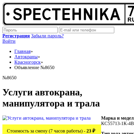
Регистрация
Забыли пароль?
Войти
Главная
»
Автокраны
»
Красногорск
»
Объявление №8650
№8650
Услуги автокрана,
манипулятора и трала
Марка и модел
КС55713-1К-4В
Стоимость за смену (7 часов работы) -
23 ₽
Тип хода авто