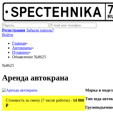
Регистрация
Забыли пароль?
Войти
Главная
»
Автокраны
»
Пушкино
»
Объявление №8625
№8625
Аренда автокрана
Марка и модел
Тип хода авто
Стоимость за смену (7 часов работы) -
14 000
₽
Грузоподъемно