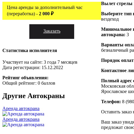
Вылет стрелы
Цена аренды за дополнительный час
(переработка) -
2 000 ₽
Выберите тип 
вездеход
Минимальное 
Заказать
автокрана:
3
Варианты опл
безналичный ра
Статистика исполнителя
Порядок опла
Участвует на сайте: 3 года 7 месяцев
Дата регистрации: 15.12.2022
Контактное ли
Рейтинг объявления:
Полный адрес 
Общий рейтинг: 0 баллов
Московская обл
Ярославское шо
Другие
Автокраны
Телефон:
8 (980
Аренда автокрана
Оставить заказ 
Аренда автокрана
Ваш заказ увид
предложат свою