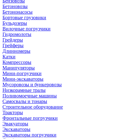
Бензовозы
Бетоновозы
Бетононасосы
Бортовые грузовики
Бульдозеры
Вилочные погрузчики
Гидромолоты
Грейдеры
Грейферы
Длинномеры
Катки
Компрессоры
Манипуляторы
Мини-погрузчики
Мини-экскаваторы
Мусоровозы и бункеровозы
Низкорамные тралы
Поливомоечные машины
Самосвалы и тонары
Строительное оборудование
Тракторы
Фронтальные погрузчики
Эвакуаторы
Экскаваторы
Экскаваторы погрузчики