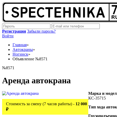
Регистрация
Забыли пароль?
Войти
Главная
»
Автокраны
»
Ногинск
»
Объявление №8571
№8571
Аренда автокрана
Марка и модел
КС-35715
Стоимость за смену (7 часов работы) -
12 000
Тип хода авто
₽
Грузоподъемно