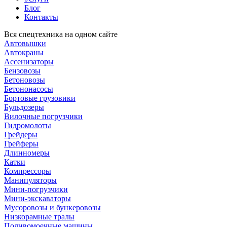
Блог
Контакты
Вся спецтехника на одном сайте
Автовышки
Автокраны
Ассенизаторы
Бензовозы
Бетоновозы
Бетононасосы
Бортовые грузовики
Бульдозеры
Вилочные погрузчики
Гидромолоты
Грейдеры
Грейферы
Длинномеры
Катки
Компрессоры
Манипуляторы
Мини-погрузчики
Мини-экскаваторы
Мусоровозы и бункеровозы
Низкорамные тралы
Поливомоечные машины