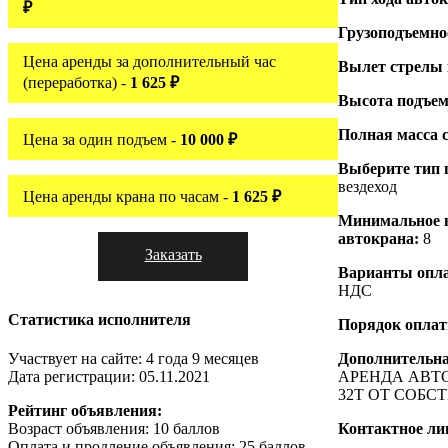
₽
Грузоподъемно
Цена аренды за дополнительный час
Вылет стрелы
(переработка) -
1 625 ₽
Высота подъем
Полная масса 
Цена за один подъем -
10 000 ₽
Выберите тип 
вездеход
Цена аренды крана по часам -
1 625 ₽
Минимальное 
автокрана:
8
Заказать
Варианты опл
НДС
Статистика исполнителя
Порядок опла
Дополнительн
Участвует на сайте: 4 года 9 месяцев
АРЕНДА АВТО
Дата регистрации: 05.11.2021
32Т ОТ СОБС
Рейтинг объявления:
Контактное ли
Возраст объявления: 10 баллов
Оплата и продление объявления: 25 баллов