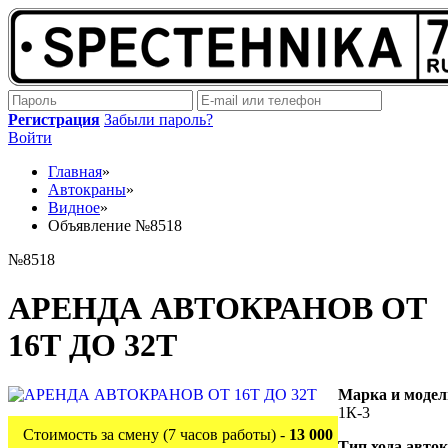
Регистрация
Забыли пароль?
Войти
Главная
»
Автокраны
»
Видное
»
Объявление №8518
№8518
АРЕНДА АВТОКРАНОВ ОТ
16Т ДО 32Т
Марка и модел
1К-3
Стоимость за смену (7 часов работы) -
13 000
Тип хода авто