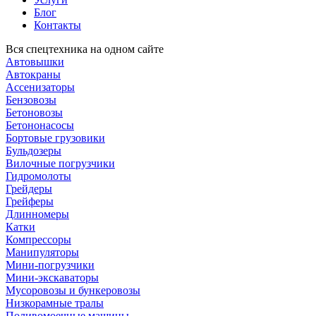
Блог
Контакты
Вся спецтехника на одном сайте
Автовышки
Автокраны
Ассенизаторы
Бензовозы
Бетоновозы
Бетононасосы
Бортовые грузовики
Бульдозеры
Вилочные погрузчики
Гидромолоты
Грейдеры
Грейферы
Длинномеры
Катки
Компрессоры
Манипуляторы
Мини-погрузчики
Мини-экскаваторы
Мусоровозы и бункеровозы
Низкорамные тралы
Поливомоечные машины