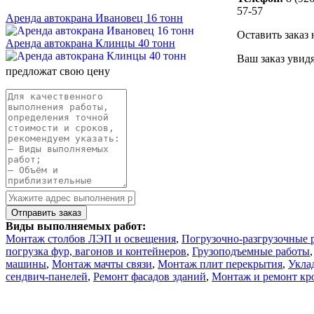
57-57
Аренда автокрана Ивановец 16 тонн
Оставить заказ 
Аренда автокрана Клинцы 40 тонн
Ваш заказ увид
предложат свою цену
Виды выполняемых работ:
Монтаж столбов ЛЭП и освещения
,
Погрузочно-разгрузочные 
погрузка фур, вагонов и контейнеров
,
Грузоподъемные работы
машины
,
Монтаж мачты связи
,
Монтаж плит перекрытия
,
Укла
сендвич-панелей
,
Ремонт фасадов зданий
,
Монтаж и ремонт кр