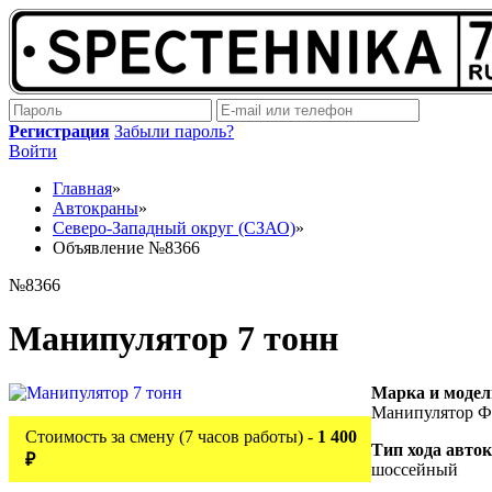
Регистрация
Забыли пароль?
Войти
Главная
»
Автокраны
»
Северо-Западный округ (СЗАО)
»
Объявление №8366
№8366
Манипулятор 7 тонн
Марка и модел
Манипулятор Ф
Стоимость за смену (7 часов работы) -
1 400
Тип хода авто
₽
шоссейный