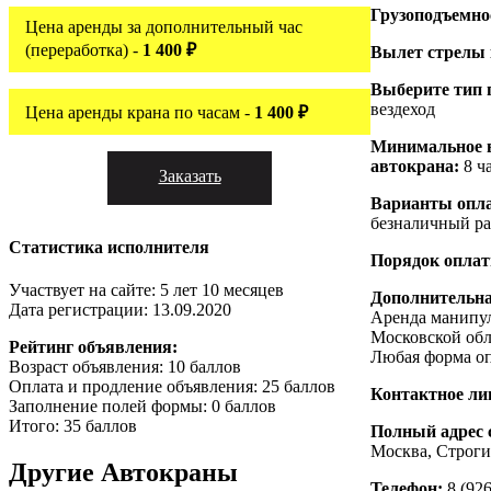
Грузоподъемно
Цена аренды за дополнительный час
(переработка) -
1 400 ₽
Вылет стрелы
Выберите тип 
вездеход
Цена аренды крана по часам -
1 400 ₽
Минимальное 
автокрана:
8 ч
Заказать
Варианты опл
безналичный ра
Статистика исполнителя
Порядок опла
Участвует на сайте: 5 лет 10 месяцев
Дополнительн
Дата регистрации: 13.09.2020
Аренда манипул
Московской обла
Рейтинг объявления:
Любая форма о
Возраст объявления: 10 баллов
Оплата и продление объявления: 25 баллов
Контактное ли
Заполнение полей формы: 0 баллов
Итого: 35 баллов
Полный адрес 
Москва, Строги
Другие
Автокраны
Телефон:
8 (926