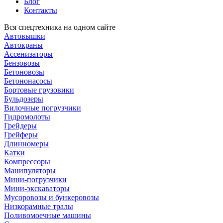
Блог
Контакты
Вся спецтехника на одном сайте
Автовышки
Автокраны
Ассенизаторы
Бензовозы
Бетоновозы
Бетононасосы
Бортовые грузовики
Бульдозеры
Вилочные погрузчики
Гидромолоты
Грейдеры
Грейферы
Длинномеры
Катки
Компрессоры
Манипуляторы
Мини-погрузчики
Мини-экскаваторы
Мусоровозы и бункеровозы
Низкорамные тралы
Поливомоечные машины