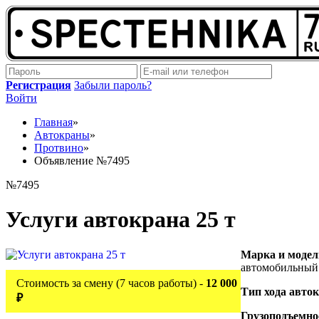
Регистрация
Забыли пароль?
Войти
Главная
»
Автокраны
»
Протвино
»
Объявление №7495
№7495
Услуги автокрана 25 т
Марка и модел
автомобильный
Стоимость за смену (7 часов работы) -
12 000
Тип хода авто
₽
Грузоподъемно