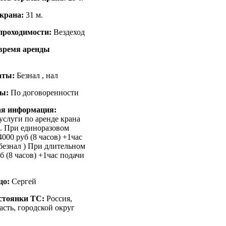
 крана:
31 м.
проходимости:
Вездеход
время аренды
аты:
Безнал , нал
ты:
По договоренности
ая информация:
услуги по аренде крана
м. При единоразовом
4000 руб (8 часов) +1час
 безнал ) При длительном
уб (8 часов) +1час подачи
цо:
Сергей
стоянки ТС:
Россия,
асть, городской округ