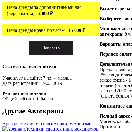
Цена аренды за дополнительный час
Вылет стрелы
(переработка) -
2 000 ₽
Выберите тип 
Минимальное 
Цена аренды крана по часам -
15 000 ₽
автокрана:
8 ч
Варианты опл
Заказать
Порядок опла
Дополнительн
Статистика исполнителя
Предоставляем 
25т с водителе
Участвует на сайте: 7 лет 4 месяца
заказе смена - 1
Дата регистрации: 19.03.2019
подачи (оплата
заказе -12000 р
Рейтинг объявления:
(оплата безнал )
Общий рейтинг: 0 баллов
Контактное ли
Другие
Автокраны
Полный адрес 
Московская обл
Аренда а/техники, спецтехники, механизмов
Протвино