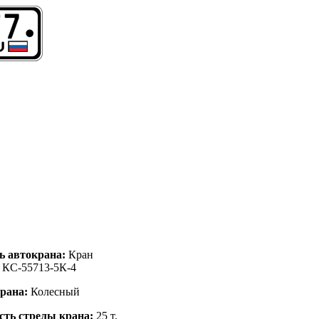
ь автокрана:
Кран
 КС-55713-5К-4
крана:
Колесный
сть стрелы крана:
25 т.