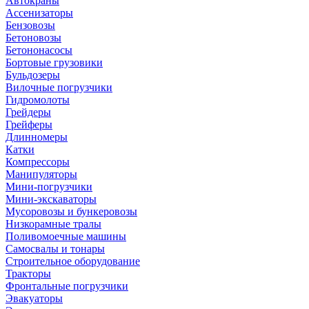
Автокраны
Ассенизаторы
Бензовозы
Бетоновозы
Бетононасосы
Бортовые грузовики
Бульдозеры
Вилочные погрузчики
Гидромолоты
Грейдеры
Грейферы
Длинномеры
Катки
Компрессоры
Манипуляторы
Мини-погрузчики
Мини-экскаваторы
Мусоровозы и бункеровозы
Низкорамные тралы
Поливомоечные машины
Самосвалы и тонары
Строительное оборудование
Тракторы
Фронтальные погрузчики
Эвакуаторы