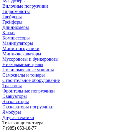
Бульдозеры
Вилочные погрузчики
Гидромолоты
Грейдеры
Грейферы
Длинномеры
Катки
Компрессоры
Манипуляторы
Мини-погрузчики
Мини-экскаваторы
Мусоровозы и бункеровозы
Низкорамные тралы
Поливомоечные машины
Самосвалы и тонары
Строительное оборудование
Тракторы
Фронтальные погрузчики
Эвакуаторы
Экскаваторы
Экскаваторы погрузчики
Ямобуры
Другая техника
Телефон диспетчера
7 (985) 053-18-77