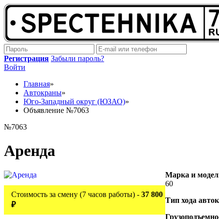
Регистрация
Забыли пароль?
Войти
Главная
»
Автокраны
»
Юго-Западный округ (ЮЗАО)
»
Объявление №7063
№7063
Аренда
Марка и модел
60
Стоимость за смену (7 часов работы) -
37 800
Тип хода авто
₽
Грузоподъемно