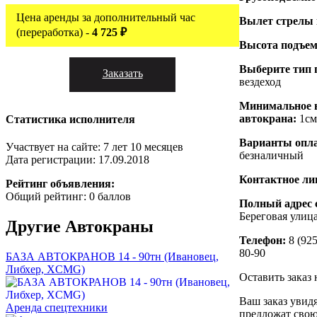
Цена аренды за дополнительный час
Вылет стрелы
(переработка) -
4 725 ₽
Высота подъем
Выберите тип 
Заказать
вездеход
Минимальное 
автокрана:
1см
Статистика исполнителя
Варианты опл
Участвует на сайте: 7 лет 10 месяцев
безналичный
Дата регистрации: 17.09.2018
Контактное ли
Рейтинг объявления:
Общий рейтинг: 0 баллов
Полный адрес 
Береговая улица
Другие
Автокраны
Телефон:
8 (925
80-90
БАЗА АВТОКРАНОВ 14 - 90тн (Ивановец,
Либхер, XCMG)
Оставить заказ 
Ваш заказ увид
Аренда спецтехники
предложат свою