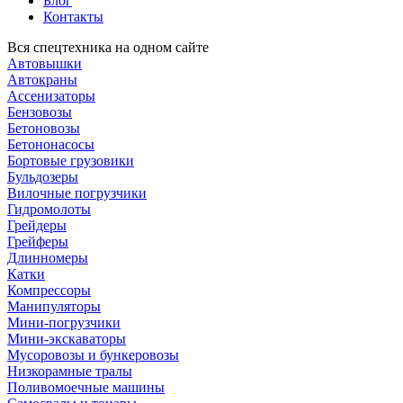
Блог
Контакты
Вся спецтехника на одном сайте
Автовышки
Автокраны
Ассенизаторы
Бензовозы
Бетоновозы
Бетононасосы
Бортовые грузовики
Бульдозеры
Вилочные погрузчики
Гидромолоты
Грейдеры
Грейферы
Длинномеры
Катки
Компрессоры
Манипуляторы
Мини-погрузчики
Мини-экскаваторы
Мусоровозы и бункеровозы
Низкорамные тралы
Поливомоечные машины