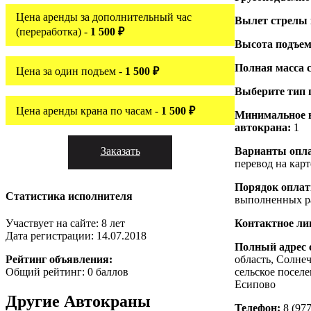
Цена аренды за дополнительный час
Вылет стрелы
(переработка) -
1 500 ₽
Высота подъем
Полная масса 
Цена за один подъем -
1 500 ₽
Выберите тип 
Цена аренды крана по часам -
1 500 ₽
Минимальное 
автокрана:
1
Заказать
Варианты опл
перевод на карт
Порядок опла
Статистика исполнителя
выполненных р
Контактное ли
Участвует на сайте: 8 лет
Дата регистрации: 14.07.2018
Полный адрес 
область, Солне
Рейтинг объявления:
сельское посел
Общий рейтинг: 0 баллов
Есипово
Другие
Автокраны
Телефон:
8 (977