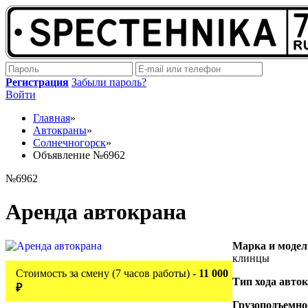
Регистрация
Забыли пароль?
Войти
Главная
»
Автокраны
»
Солнечногорск
»
Объявление №6962
№6962
Аренда автокрана
Марка и модел
клинцы
Стоимость за смену (7 часов работы) -
11 000
Тип хода авто
₽
Грузоподъемно