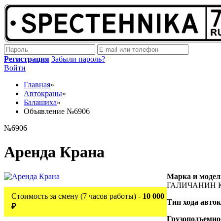
Регистрация
Забыли пароль?
Войти
Главная
»
Автокраны
»
Балашиха
»
Объявление №6906
№6906
Аренда Крана
Марка и модел
ГАЛИЧАНИН К
Стоимость за смену (7 часов работы) -
10 000
Тип хода авто
₽
Грузоподъемно