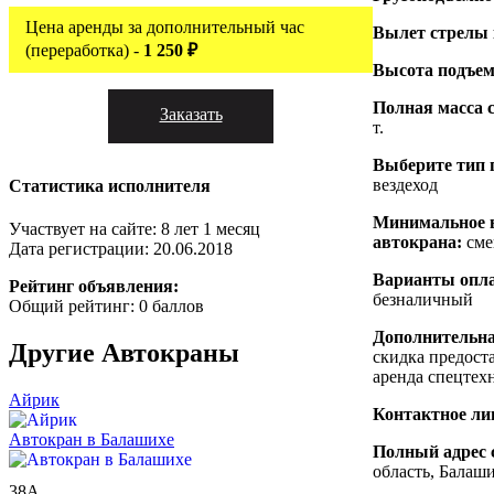
Цена аренды за дополнительный час
Вылет стрелы
(переработка) -
1 250 ₽
Высота подъем
Полная масса 
Заказать
т.
Выберите тип 
вездеход
Статистика исполнителя
Минимальное 
Участвует на сайте: 8 лет 1 месяц
автокрана:
сме
Дата регистрации: 20.06.2018
Варианты опл
Рейтинг объявления:
безналичный
Общий рейтинг: 0 баллов
Дополнительн
Другие
Автокраны
скидка предост
аренда спецтех
Айрик
Контактное ли
Автокран в Балашихе
Полный адрес 
область, Балаши
38А