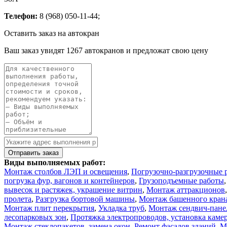
Телефон:
8 (968) 050-11-44;
Оставить заказ на автокран
Ваш заказ увидят 1267 автокранов и предложат свою цену
Виды выполняемых работ:
Монтаж столбов ЛЭП и освещения
,
Погрузочно-разгрузочные 
погрузка фур, вагонов и контейнеров
,
Грузоподъемные работы
вывесок и растяжек, украшение витрин
,
Монтаж аттракционов
пролета
,
Разгрузка бортовой машины
,
Монтаж башенного кран
Монтаж плит перекрытия
,
Укладка труб
,
Монтаж сендвич-пане
лесопарковых зон
,
Протяжка электропроводов, установка каме
Монтаж стеклопакетов, замена окон
,
Ремонт фасадов зданий
,
М