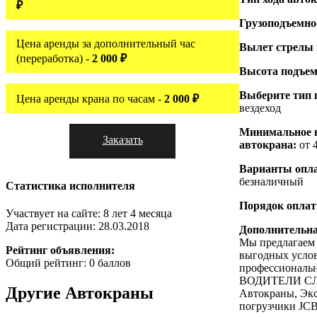
₽
Грузоподъемно
Цена аренды за дополнительный час
Вылет стрелы
(переработка) -
2 000 ₽
Высота подъем
Выберите тип 
Цена аренды крана по часам -
2 000 ₽
вездеход
Минимальное 
Заказать
автокрана:
от 
Варианты опл
безналичный
Статистика исполнителя
Порядок опла
Участвует на сайте: 8 лет 4 месяца
Дата регистрации: 28.03.2018
Дополнительн
Мы предлагаем 
Рейтинг объявления:
выгодных услов
Общий рейтинг: 0 баллов
профессиональ
ВОДИТЕЛИ СЛА
Другие
Автокраны
Автокраны, Экс
погрузчики JC