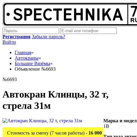
Регистрация
Забыли пароль?
Войти
Главная
»
Автокраны
»
Большие Вязёмы
»
Объявление №6693
№6693
Автокран Клинцы, 32 т,
стрела 31м
Марка и модел
1В
Стоимость за смену (7 часов работы) -
16 000
Тип хода авто