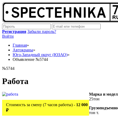
Регистрация
Забыли пароль?
Войти
Главная
»
Автокраны
»
Юго-Западный округ (ЮЗАО)
»
Объявление №5744
№5744
Работа
Марка и модел
25тон
Стоимость за смену (7 часов работы) -
12 000
Грузоподъемно
₽
тон т.