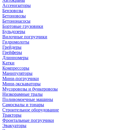
Автокраны
Ассенизаторы
Бензовозы
Бетоновозы
Бетононасосы
Бортовые грузовики
Бульдозеры
Вилочные погрузчики
Гидромолоты
Грейдеры
Грейферы
Длинномеры
Катки
Компрессоры
Манипуляторы
Мини-погрузчики
Мини-экскаваторы
Мусоровозы и бункеровозы
Низкорамные тралы
Поливомоечные машины
Самосвалы и тонары
Строительное оборудование
Тракторы
Фронтальные погрузчики
Эвакуаторы