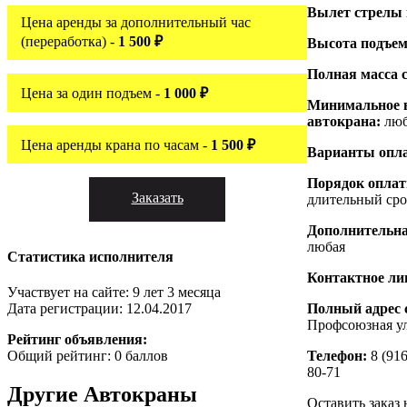
Вылет стрелы
Цена аренды за дополнительный час
(переработка) -
1 500 ₽
Высота подъем
Полная масса 
Цена за один подъем -
1 000 ₽
Минимальное 
автокрана:
люб
Цена аренды крана по часам -
1 500 ₽
Варианты опл
Порядок опла
Заказать
длительный сро
Дополнительн
любая
Статистика исполнителя
Контактное ли
Участвует на сайте: 9 лет 3 месяца
Полный адрес 
Дата регистрации: 12.04.2017
Профсоюзная ул
Рейтинг объявления:
Телефон:
8 (916
Общий рейтинг: 0 баллов
80-71
Другие
Автокраны
Оставить заказ 