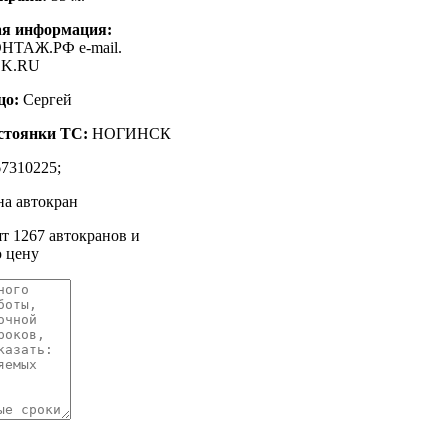
ая информация:
ТАЖ.РФ e-mail.
K.RU
цо:
Сергей
стоянки ТС:
НОГИНСК
7310225;
на автокран
ят 1267 автокранов и
 цену