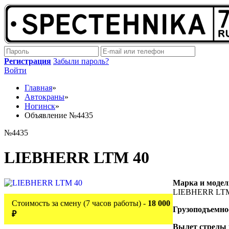
Регистрация
Забыли пароль?
Войти
Главная
»
Автокраны
»
Ногинск
»
Объявление №4435
№4435
LIEBHERR LTM 40
Марка и модел
LIEBHERR LTM
Стоимость за смену (7 часов работы) -
18 000
Грузоподъемно
₽
Вылет стрелы