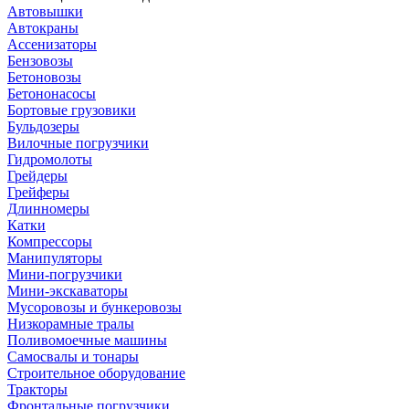
Автовышки
Автокраны
Ассенизаторы
Бензовозы
Бетоновозы
Бетононасосы
Бортовые грузовики
Бульдозеры
Вилочные погрузчики
Гидромолоты
Грейдеры
Грейферы
Длинномеры
Катки
Компрессоры
Манипуляторы
Мини-погрузчики
Мини-экскаваторы
Мусоровозы и бункеровозы
Низкорамные тралы
Поливомоечные машины
Самосвалы и тонары
Строительное оборудование
Тракторы
Фронтальные погрузчики