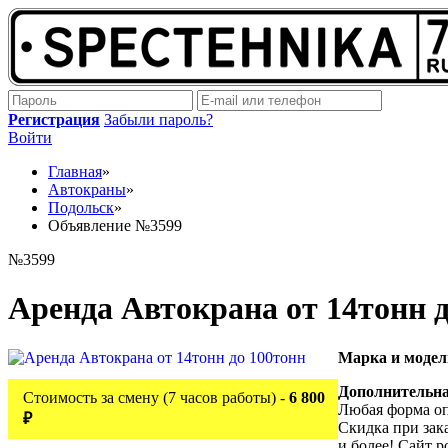
Регистрация
Забыли пароль?
Войти
Главная
»
Автокраны
»
Подольск
»
Объявление №3599
№3599
Аренда Автокрана от 14тонн 
Марка и модел
Дополнительн
Стоимость за смену (7 часов работы) -
6 800
Любая форма оп
₽
Скидка при зака
и более! Сайт p