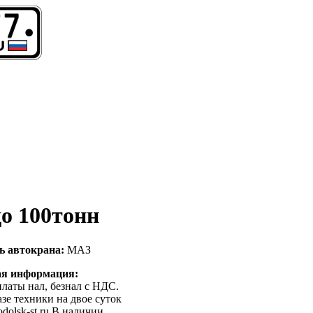
до 100тонн
ь автокрана:
МАЗ
ая информация:
латы нал, безнал с НДС.
зе техники на двое суток
odolsk-st.ru В наличии