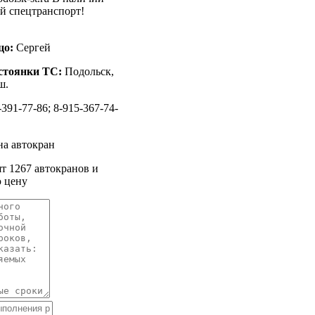
ой спецтранспорт!
цо:
Сергей
стоянки ТС:
Подольск,
ш.
391-77-86; 8-915-367-74-
на автокран
ят 1267 автокранов и
 цену