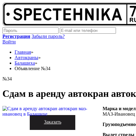
Регистрация
Забыли пароль?
Войти
Главная
»
Автокраны
»
Балашиха
»
Объявление №34
№34
Сдам в аренду автокран авто
Марка и модел
МАЗ-Ивановец
Заказать
Грузоподъемно
Вылет стрелы