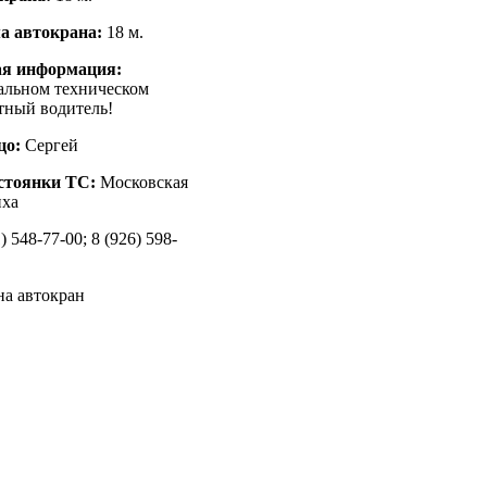
а автокрана:
18 м.
ая информация:
альном техническом
тный водитель!
цо:
Сергей
стоянки ТС:
Московская
иха
) 548-77-00; 8 (926) 598-
на автокран