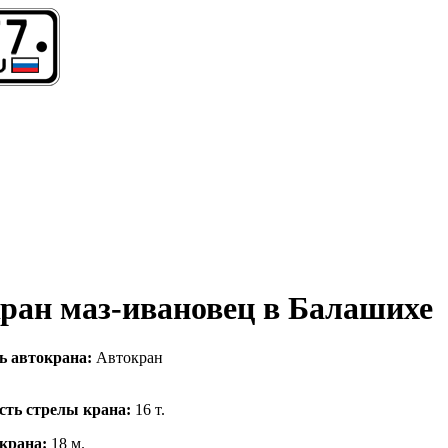
кран маз-ивановец в Балашихе
ь автокрана:
Автокран
сть стрелы крана:
16 т.
 крана:
18 м.