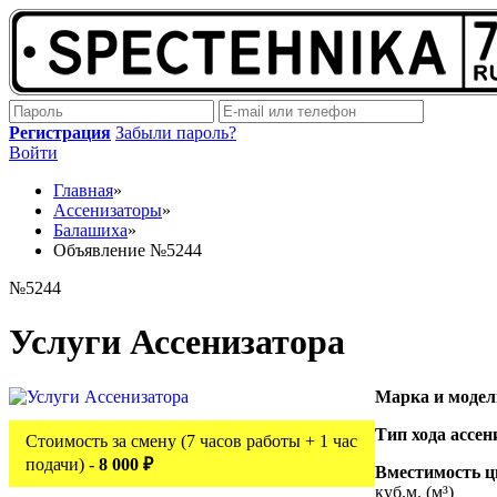
Регистрация
Забыли пароль?
Войти
Главная
»
Ассенизаторы
»
Балашиха
»
Объявление №5244
№5244
Услуги Ассенизатора
Марка и модел
Тип хода ассен
Стоимость за смену (7 часов работы + 1 час
подачи) -
8 000 ₽
Вместимость ц
куб.м. (м³)