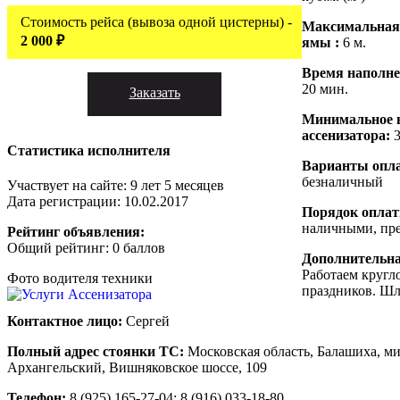
Стоимость рейса (вывоза одной цистерны) -
Максимальная
2 000 ₽
ямы :
6 м.
Время наполне
20 мин.
Заказать
Минимальное 
ассенизатора:
Статистика исполнителя
Варианты опл
безналичный
Участвует на сайте: 9 лет 5 месяцев
Дата регистрации: 10.02.2017
Порядок опла
наличными, пре
Рейтинг объявления:
Общий рейтинг: 0 баллов
Дополнительн
Работаем кругл
Фото водителя техники
праздников. Шл
Контактное лицо:
Сергей
Полный адрес стоянки ТС:
Московская область, Балашиха, м
Архангельский, Вишняковское шоссе, 109
Телефон:
8 (925) 165-27-04; 8 (916) 033-18-80