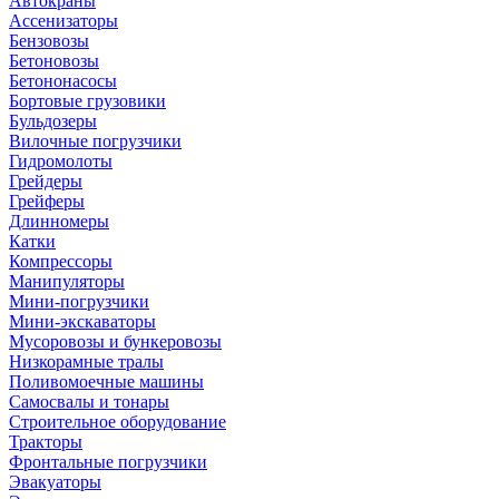
Автокраны
Ассенизаторы
Бензовозы
Бетоновозы
Бетононасосы
Бортовые грузовики
Бульдозеры
Вилочные погрузчики
Гидромолоты
Грейдеры
Грейферы
Длинномеры
Катки
Компрессоры
Манипуляторы
Мини-погрузчики
Мини-экскаваторы
Мусоровозы и бункеровозы
Низкорамные тралы
Поливомоечные машины
Самосвалы и тонары
Строительное оборудование
Тракторы
Фронтальные погрузчики
Эвакуаторы